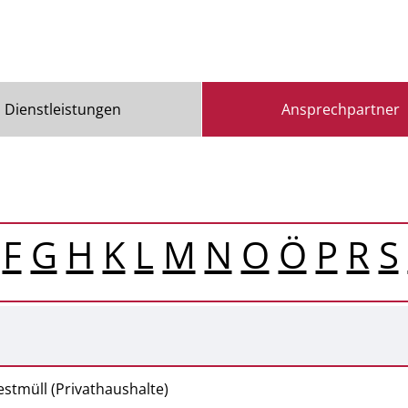
Dienstleistungen
Ansprechpartner
F
G
H
K
L
M
N
O
Ö
P
R
S
estmüll (Privathaushalte)