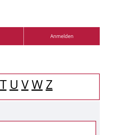
Anmelden
T
U
V
W
Z