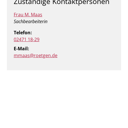
Zuständige Kontaktpersonen
Frau M. Maas
Position:
Sachbearbeiterin
Telefon:
02471 18-29
E-Mail:
mmaas@roetgen.de