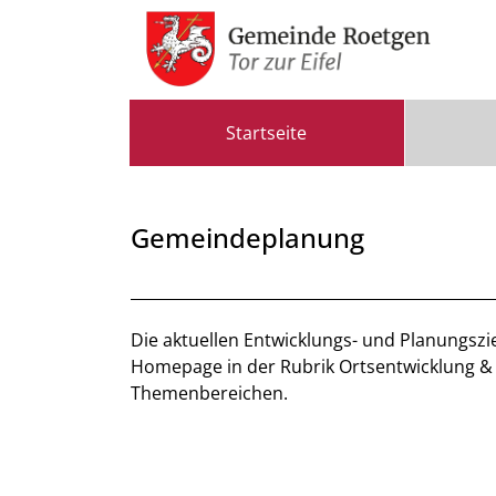
Zum Header
Zum Hauptinhalt
Zum Footer
Zum Hauptinhalt springen
Startseite
Gemeindeplanung
Beschreibung
Die aktuellen Entwicklungs- und Planungszi
Homepage in der Rubrik Ortsentwicklung & 
Themenbereichen.