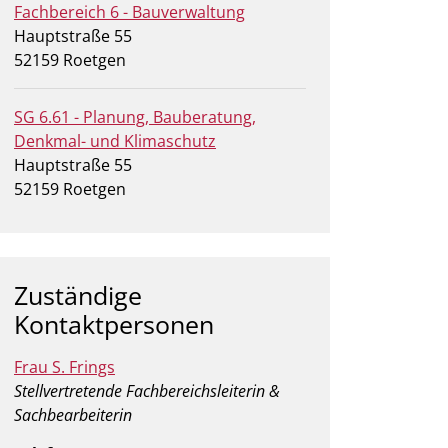
Fachbereich 6 - Bauverwaltung
Straße:
Hausnummer:
Hauptstraße
55
PLZ:
Ort:
52159
Roetgen
SG 6.61 - Planung, Bauberatung,
Denkmal- und Klimaschutz
Straße:
Hausnummer:
Hauptstraße
55
PLZ:
Ort:
52159
Roetgen
Zuständige
Kontaktpersonen
Frau S. Frings
Position:
Stellvertretende Fachbereichsleiterin &
Sachbearbeiterin