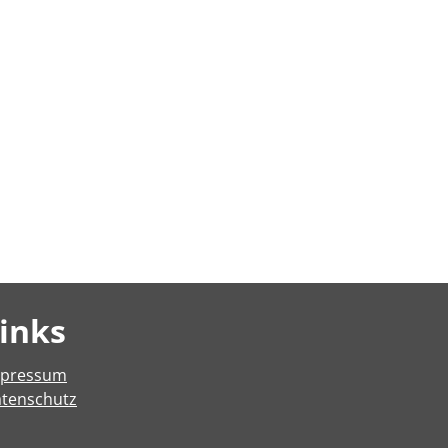
inks
mpressum
tenschutz