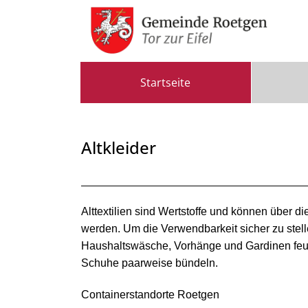
Zum Header
Zum Hauptinhalt
Zum Footer
Zum Hauptinhalt springen
Startseite
Altkleider
Beschreibung
Alttextilien sind Wertstoffe und können über
werden. Um die Verwendbarkeit sicher zu stellen
Haushaltswäsche, Vorhänge und Gardinen feuc
Schuhe paarweise bündeln.
Containerstandorte Roetgen