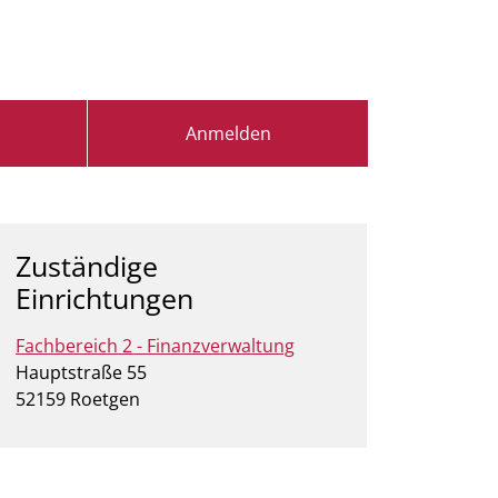
Anmelden
Zuständige
Einrichtungen
Fachbereich 2 - Finanzverwaltung
Straße:
Hausnummer:
Hauptstraße
55
PLZ:
Ort:
52159
Roetgen